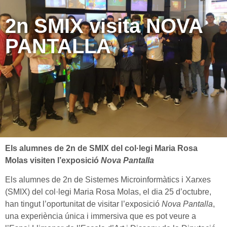
2n SMIX visita NOVA
PANTALLA
Els alumnes de 2n de SMIX del col·legi Maria Rosa
Molas visiten l’exposició
Nova Pantalla
Els alumnes de 2n de Sistemes Microinformàtics i Xarxes
(SMIX) del col·legi Maria Rosa Molas, el dia 25 d’octubre,
han tingut l’oportunitat de visitar l’exposició
Nova Pantalla
,
una experiència única i immersiva que es pot veure a