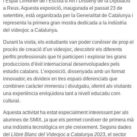
l’Espai Llimoner de l’Escola d’Art i Disseny de la Diputació
a Reus. Aquesta exposició, inaugurada el passat 23 de
setembre, està organitzada per la Generalitat de Catalunya i
representa la primera gran mostra dedicada a la indústria
del videojoc a Catalunya.
Durant la visita, els estudiants van poder conèixer de prop el
procés de creació d’un videojoc, descobrir els diferents
perfils professionals que hi participen i explorar les grans
produccions d’èxit internacional desenvolupades pels
estudis catalans. L’exposició, dissenyada amb un format
innovador, es divideix en tres espais diferenciats que
combinen caràcter immersiu i divulgatiu, oferint als visitants
una experiència enriquidora tant a nivell educatiu com
cultural.
Aquesta activitat ha estat especialment interessant per als
alumnes de SMIX, ja que els permet conèixer de primera mà
una indústria tecnològica en ple creixement. Segons dades
del
Llibre Blanc del Videojoc a Catalunya 2023
, el sector