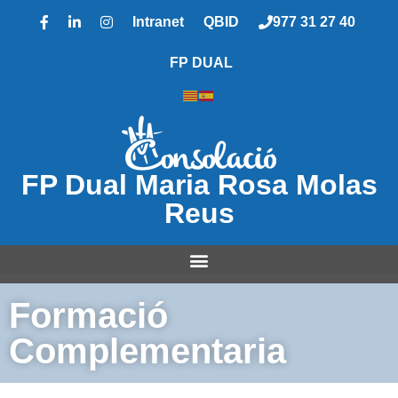
Intranet
QBID
977 31 27 40
FP DUAL
FP Dual Maria Rosa Molas
Reus
Formació
Complementaria