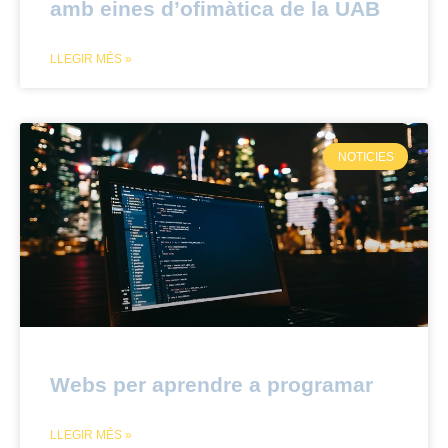
amb eines d’ofimàtica de la UAB
LLEGIR MÉS »
NOTICIES
Webs per aprendre a programar
LLEGIR MÉS »