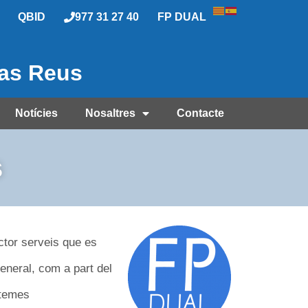
QBID
977 31 27 40
FP DUAL
las Reus
Notícies
Nosaltres
Contacte
s
ctor serveis que es
general, com a part del
stemes