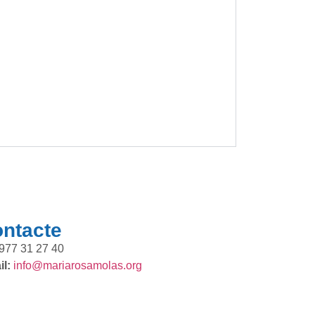
ntacte
977 31 27 40
l:
info@mariarosamolas.org