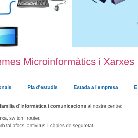
emes Microinformàtics i Xarxes
onals
Pla d'estudis
Estada a l'empresa
E
família d’informàtica i comunicacions
al nostre centre:
xa, switch i router.
 tallafocs, antivirus i còpies de seguretat.