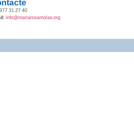
ntacte
977 31 27 40
l:
info@mariarosamolas.org