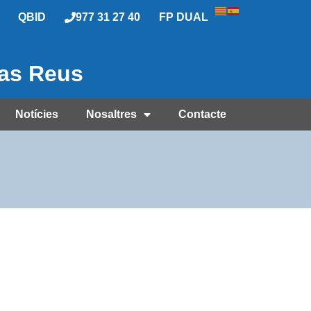
QBID
977 31 27 40
FP DUAL
las Reus
Notícies
Nosaltres
Contacte