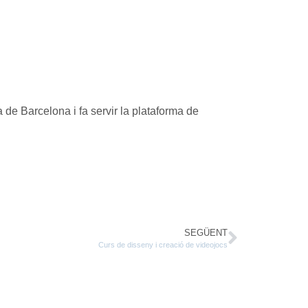
 de Barcelona i fa servir la plataforma de
SEGÜENT
Curs de disseny i creació de videojocs