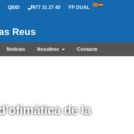
QBID
977 31 27 40
FP DUAL
las Reus
Notícies
Nosaltres
Contacte
’ofimàtica de la