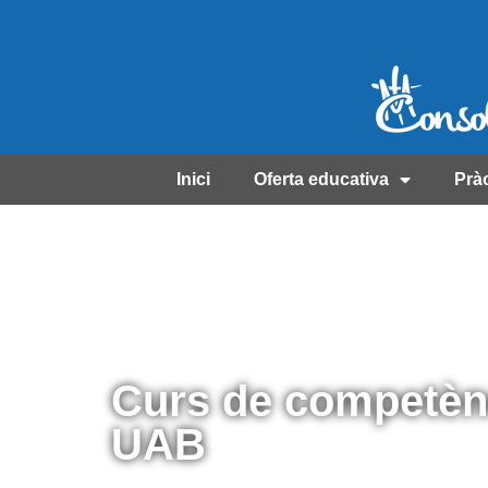
Inici
Oferta educativa
Prà
Curs de competènc
UAB