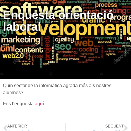
Enquesta orientació
laboral
Quin sector de la informàtica agrada més als nostres
alumnes?
Fes l’enquesta
aquí
ANTERIOR
SEGÜENT