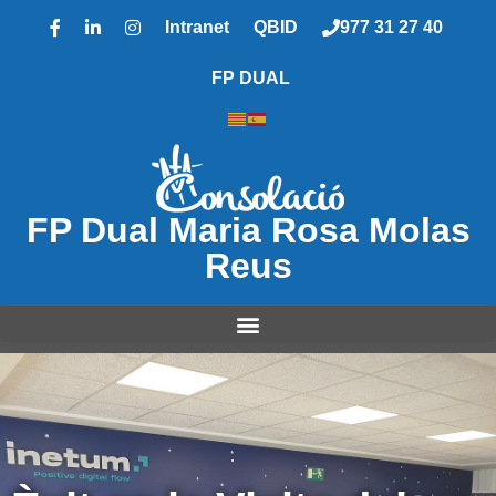
Intranet
QBID
977 31 27 40
FP DUAL
FP Dual Maria Rosa Molas
Reus