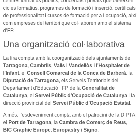
centres formatius públics, concertats i privats que ofereixen
cicles formatius, programes de formació i inserció, certificats
de professionalitat i cursos de formació per a l’ocupació, així
com empreses del territori que col·laboren amb el sistema
d’FP.
Una organització col·laborativa
La fira compta amb la coorganització dels ajuntaments de
Tarragona
,
Cambrils
,
Valls
i
Vandellòs i l’Hospitalet de
l’Infant
, el
Consell Comarcal de la Conca de Barberà
, la
Diputació de Tarragona
, els Serveis Territorials del
Departament d’Educació i FP de la
Generalitat de
Catalunya
, el
Servei Públic d’Ocupació de Catalunya
i la
direcció provincial del
Servei Públic d’Ocupació Estatal
.
A més, l’esdeveniment compta amb el patrocini de la DIPTA,
el
Port de Tarragona
, la
Cambra de Comerç de Reus
,
BIC Graphic Europe
,
Europastry
i
Signo
.