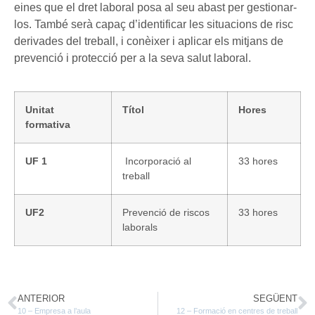
eines que el dret laboral posa al seu abast per gestionar-
los. També serà capaç d’identificar les situacions de risc
derivades del treball, i conèixer i aplicar els mitjans de
prevenció i protecció per a la seva salut laboral.
Unitat
Títol
Hores
formativa
UF 1
Incorporació al
33 hores
treball
UF2
Prevenció de riscos
33 hores
laborals
ANTERIOR
SEGÜENT
10 – Empresa a l’aula
12 – Formació en centres de treball