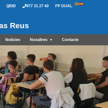
QBID
977 31 27 40
FP DUAL
las Reus
Notícies
Nosaltres
Contacte