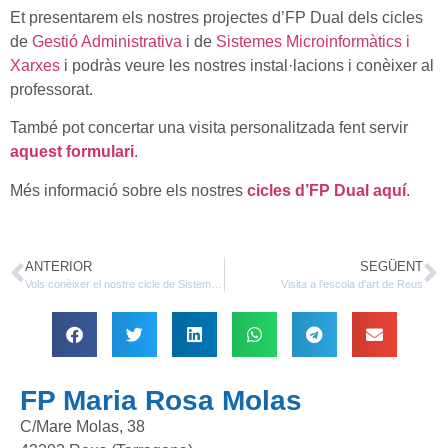
Et presentarem els nostres projectes d’FP Dual dels cicles
de
Gestió Administrativa
i de
Sistemes Microinformàtics i
Xarxes
i podràs veure les nostres instal·lacions i conèixer al
professorat.
També pot concertar una visita personalitzada fent servir
aquest formulari
.
Més informació sobre els nostres
cicles d’FP Dual aquí
.
ANTERIOR
SEGÜENT
Vols conèixer el nostre cicle de Sistemes Microinformàtics i Xarxes?
Visita a l’escola d’art de Reus
FP Maria Rosa Molas
C/Mare Molas, 38