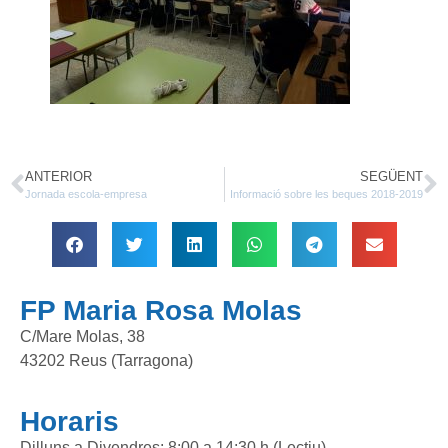
ANTERIOR
SEGÜENT
Jornada escola-empresa
Informació sobre les beques 2018-2019
FP Maria Rosa Molas
C/Mare Molas, 38
43202 Reus (Tarragona)
Horaris
Dilluns a Divendres: 8:00 a 14:30 h (Lectiu)