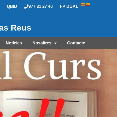
QBID
977 31 27 40
FP DUAL
las Reus
Notícies
Nosaltres
Contacte