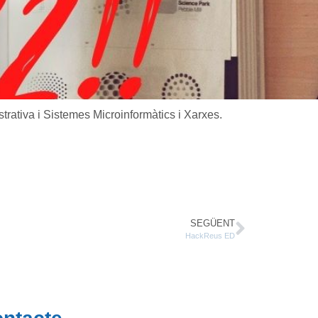
rativa i Sistemes Microinformàtics i Xarxes.
SEGÜENT
HackReus ED