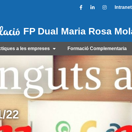
Intranet
FP Dual Maria Rosa Mo
ctiques a les empreses
Formació Complementaria
/22