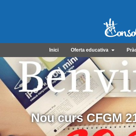
Inici
Oferta educativa
Prà
Nou curs CFGM 21