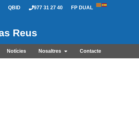
QBID
977 31 27 40
FP DUAL
las Reus
Notícies
Nosaltres
Contacte