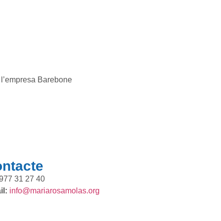
 a l’empresa Barebone
ntacte
977 31 27 40
l:
info@mariarosamolas.org