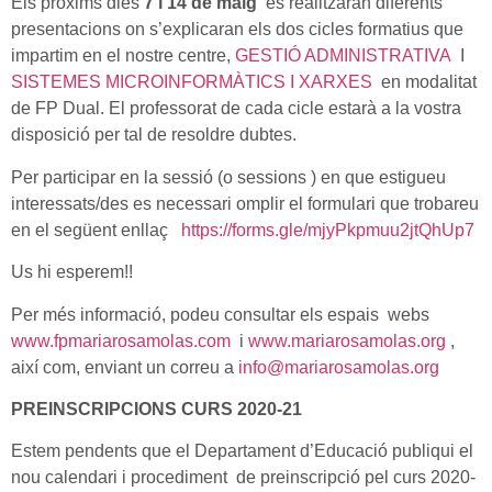
Els pròxims dies
7 i 14 de maig
es realitzaran diferents
presentacions on s’explicaran els dos cicles formatius que
impartim en el nostre centre,
GESTIÓ ADMINISTRATIVA
I
SISTEMES MICROINFORMÀTICS I XARXES
en modalitat
de FP Dual. El professorat de cada cicle estarà a la vostra
disposició per tal de resoldre dubtes.
Per participar en la sessió (o sessions ) en que estigueu
interessats/des es necessari omplir el formulari que trobareu
en el següent enllaç
https://forms.gle/mjyPkpmuu2jtQhUp7
Us hi esperem!!
Per més informació, podeu consultar els espais webs
www.fpmariarosamolas.com
i
www.mariarosamolas.org
,
així com, enviant un correu a
info@mariarosamolas.org
PREINSCRIPCIONS CURS 2020-21
Estem pendents que el Departament d’Educació publiqui el
nou calendari i procediment de preinscripció pel curs 2020-