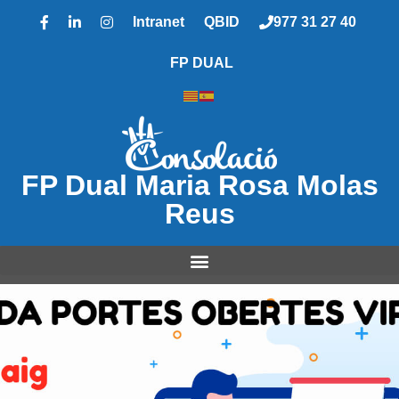
Intranet
QBID
977 31 27 40
FP DUAL
FP Dual Maria Rosa Molas
Reus