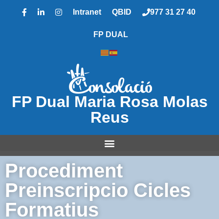
Intranet
QBID
977 31 27 40
FP DUAL
FP Dual Maria Rosa Molas
Reus
Procediment
Preinscripcio Cicles
Formatius