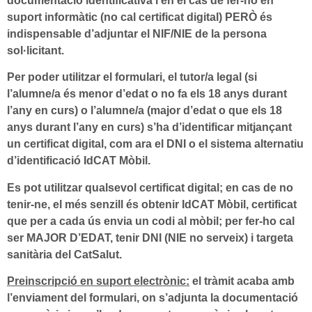
documentació identificativa i en el cas de fer-ho en
suport informàtic (no cal certificat digital) PERÒ és
indispensable d’adjuntar el NIF/NIE de la persona
sol·licitant.
Per poder utilitzar el formulari, el tutor/a legal (si
l’alumne/a és menor d’edat o no fa els 18 anys durant
l’any en curs) o l’alumne/a (major d’edat o que els 18
anys durant l’any en curs) s’ha d’identificar mitjançant
un certificat digital, com ara el DNI o el sistema alternatiu
d’identificació IdCAT Mòbil.
Es pot utilitzar qualsevol certificat digital; en cas de no
tenir-ne, el més senzill és obtenir IdCAT Mòbil, certificat
que per a cada ús envia un codi al mòbil; per fer-ho cal
ser MAJOR D’EDAT, tenir DNI (NIE no serveix) i targeta
sanitària del CatSalut.
Preinscripció en suport electrònic:
el tràmit acaba amb
l’enviament del formulari, on s’adjunta la documentació