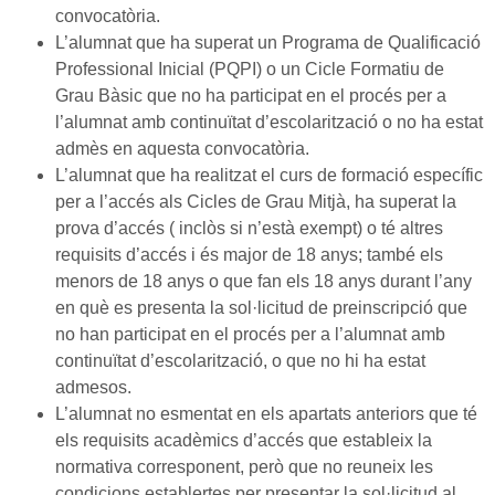
convocatòria.
L’alumnat que ha superat un Programa de Qualificació
Professional Inicial (PQPI) o un Cicle Formatiu de
Grau Bàsic que no ha participat en el procés per a
l’alumnat amb continuïtat d’escolarització o no ha estat
admès en aquesta convocatòria.
L’alumnat que ha realitzat el curs de formació específic
per a l’accés als Cicles de Grau Mitjà, ha superat la
prova d’accés ( inclòs si n’està exempt) o té altres
requisits d’accés i és major de 18 anys; també els
menors de 18 anys o que fan els 18 anys durant l’any
en què es presenta la sol·licitud de preinscripció que
no han participat en el procés per a l’alumnat amb
continuïtat d’escolarització, o que no hi ha estat
admesos.
L’alumnat no esmentat en els apartats anteriors que té
els requisits acadèmics d’accés que estableix la
normativa corresponent, però que no reuneix les
condicions establertes per presentar la sol·licitud al