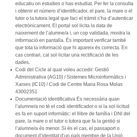
educatiu on estudies o has estudiat. Per fer la consulta
i obtenir el número d’identificador, el pare, la mare o el
tutor o la tutora legal que faci el tràmit s’ha d’autenticar
electrònicament. El portal sol·licita la data de
naixement de l’alumne/a i, un cop validada, mostra la
informació en pantalla. És important verificar també
que tota la informació que hi apareix és correcta. En
cas contrari, cal sol·licitar una rectificació de les
dades.
Codi del Cicle al qual voleu accedir: Gestió
Administrativa (AG10) / Sistemes Microinformàtics i
Xarxes (IC10) / Codi de Centre Maria Rosa Molas
43002351
Documentació identificativa És necessària quan
l’alumne/a no té el codi identificador o si la sol·licitud
es fa en suport informàtic: el llibre de família i DNI del
pare, la mare o el tutor o tutora que fa la gestió si
l’alumne/a és menor. Si és el cas, el passaport o
document d’identitat d’un país membre de la Unió