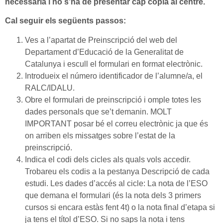
necessària i no s’ha de presentar cap còpia al centre.
Cal seguir els següents passos:
Ves a l’apartat de Preinscripció del web del
Departament d’Educació de la Generalitat de
Catalunya i escull el formulari en format electrònic.
Introdueix el número identificador de l’alumne/a, el
RALC/IDALU.
Obre el formulari de preinscripció i omple totes les
dades personals que se’t demanin. MOLT
IMPORTANT posar bé el correu electrònic ja que és
on arriben els missatges sobre l’estat de la
preinscripció.
Indica el codi dels cicles als quals vols accedir.
Trobareu els codis a la pestanya Descripció de cada
estudi. Les dades d’accés al cicle: La nota de l’ESO
que demana el formulari (és la nota dels 3 primers
cursos si encara estàs fent 4t) o la nota final d’etapa si
ja tens el títol d’ESO. Si no saps la nota i tens