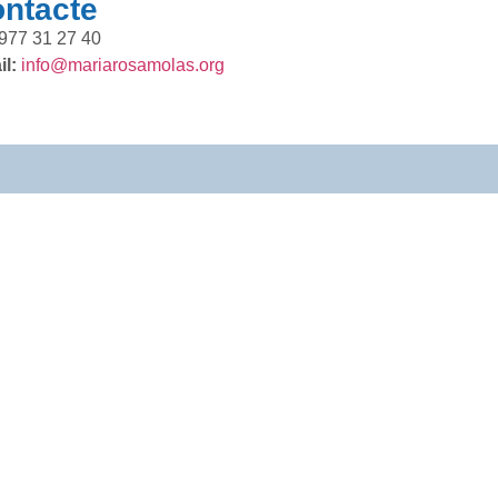
ntacte
977 31 27 40
l:
info@mariarosamolas.org