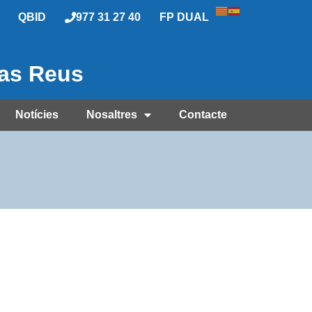
QBID
977 31 27 40
FP DUAL
las Reus
Notícies
Nosaltres
Contacte