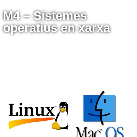
M4 – Sistemes
operatius en xarxa