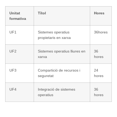
Unitat
Títol
Hores
formativa
UF1
Sistemes operatius
36hores
propietaris en xarxa
UF2
Sistemes operatius lliures en
36
xarxa
hores
UF3
Compartició de recursos i
24
seguretat
hores
UF4
Integració de sistemes
36
operatius
hores