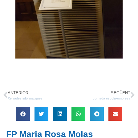
ANTERIOR
SEGÜENT
Xerrades informàtiques
Jornada escola-empresa
FP Maria Rosa Molas