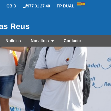
QBID
977 31 27 40
FP DUAL
las Reus
Notícies
Nosaltres
Contacte