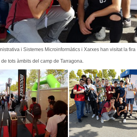
trativa i Sistemes Microinformàtics i Xarxes han visitat la fira
 de tots àmbits del camp de Tarragona.