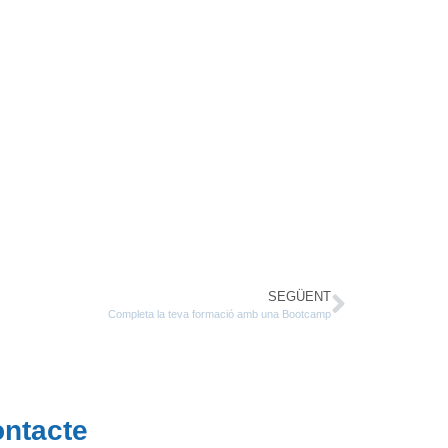
SEGÜENT
Completa la teva formació amb una Bootcamp
ntacte