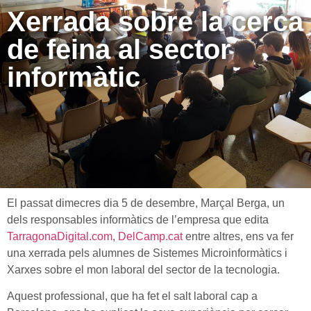
Xerrada sobre la cerca
de feina al sector
informàtic
El passat dimecres dia 5 de desembre, Marçal Berga, un
dels responsables informàtics de l’empresa que edita
TarragonaDigital.com
,
DelCamp
.cat
entre altres, ens va fer
una xerrada pels alumnes de Sistemes Microinformàtics i
Xarxes sobre el
mon
laboral del sector de la tecnologia.
Aquest professional, que ha fet el salt laboral cap a