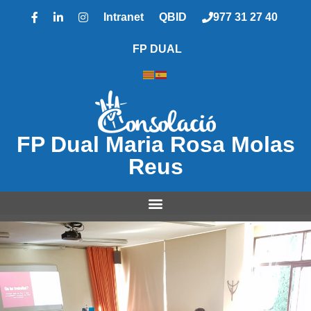
Intranet
QBID
977 31 27 40
FP DUAL
FP Dual Maria Rosa Molas
Reus