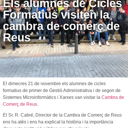
Els alumnes de Cicles
Formatius visiten la
cambra de comerç de
Reus
El dimecres 21 de novembre els alumnes de cicles
formatius de primer de Gestió Administrativa i de segon de
Sistemes Microinformàtics i Xarxes van visitar la
Cambra de
Comerç de Reus
.
El Sr. R. Cabré, Director de la Cambra de Comerç de Reus
ens ha atès i ens ha explicat la història i la importància