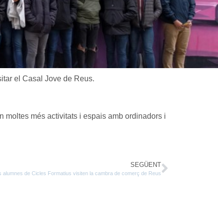
sitar el Casal Jove de Reus.
n moltes més activitats i espais amb ordinadors i
SEGÜENT
s alumnes de Cicles Formatius visiten la cambra de comerç de Reus