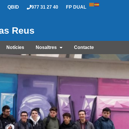
QBID
977 31 27 40
FP DUAL
las Reus
Notícies
Nosaltres
Contacte