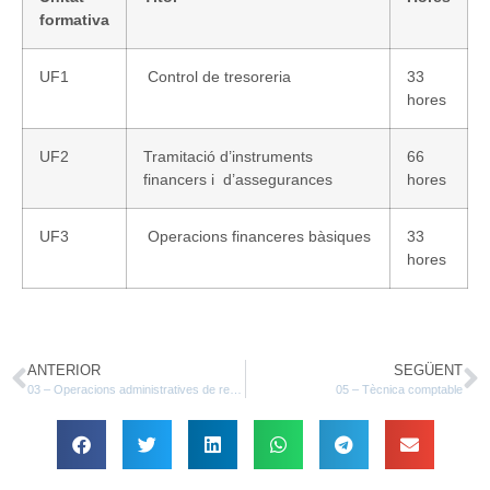
formativa
UF1
Control de tresoreria
33
hores
UF2
Tramitació d’instruments
66
financers i d’assegurances
hores
UF3
Operacions financeres bàsiques
33
hores
ANTERIOR
SEGÜENT
03 – Operacions administratives de recursos humans
05 – Tècnica comptable