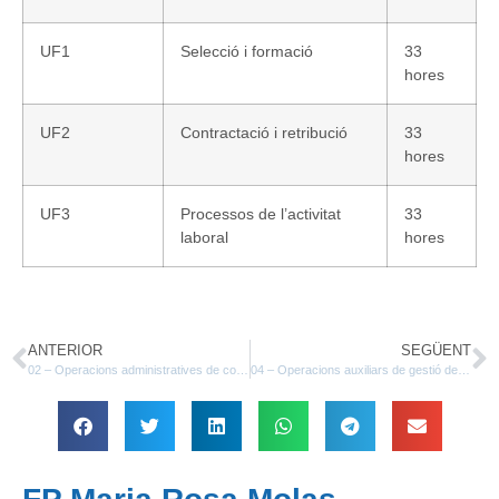
UF1
Selecció i formació
33
hores
UF2
Contractació i retribució
33
hores
UF3
Processos de l’activitat
33
laboral
hores
ANTERIOR
SEGÜENT
02 – Operacions administratives de compravenda
04 – Operacions auxiliars de gestió de tresoreria