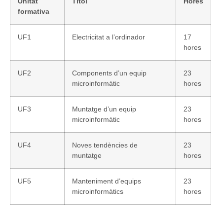
Unitat
Títol
Hores
formativa
UF1
Electricitat a l’ordinador
17
hores
UF2
Components d’un equip
23
microinformàtic
hores
UF3
Muntatge d’un equip
23
microinformàtic
hores
UF4
Noves tendències de
23
muntatge
hores
UF5
Manteniment d’equips
23
microinformàtics
hores