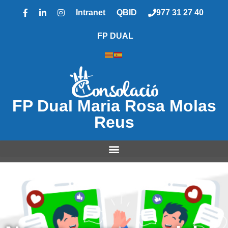
Intranet
QBID
977 31 27 40
FP DUAL
FP Dual Maria Rosa Molas
Reus