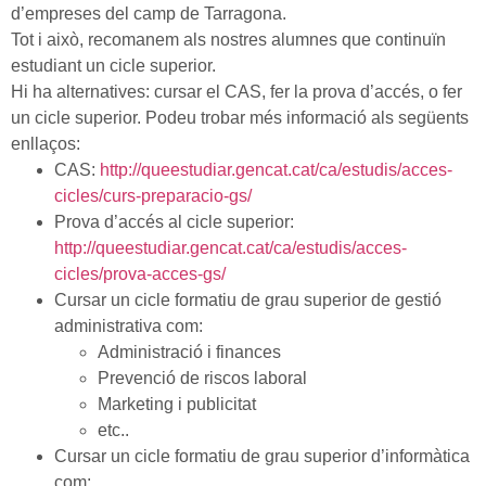
d’empreses del camp de Tarragona.
Tot i això, recomanem als nostres alumnes que continuïn
estudiant un cicle superior.
Hi ha alternatives: cursar el CAS, fer la prova d’accés, o fer
un cicle superior. Podeu trobar més informació als següents
enllaços:
CAS:
http://queestudiar.gencat.cat/ca/estudis/acces-
cicles/curs-preparacio-gs/
Prova d’accés al cicle superior:
http://queestudiar.gencat.cat/ca/estudis/acces-
cicles/prova-acces-gs/
Cursar un cicle formatiu de grau superior de gestió
administrativa com:
Administració i finances
Prevenció de riscos laboral
Marketing i publicitat
etc..
Cursar un cicle formatiu de grau superior d’informàtica
com: