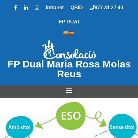
Intranet
QBID
977 31 27 40
FP DUAL
FP Dual Maria Rosa Molas
Reus