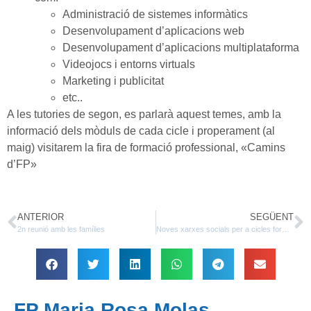
Administració de sistemes informàtics
Desenvolupament d’aplicacions web
Desenvolupament d’aplicacions multiplataforma
Videojocs i entorns virtuals
Marketing i publicitat
etc..
A les tutories de segon, es parlarà aquest temes, amb la
informació dels mòduls de cada cicle i properament (al
maig) visitarem la fira de formació professional, «Camins
d’FP»
ANTERIOR
SEGÜENT
2n reunió amb les famílies
Noves xarxes socials per a cicles formatius: INSTAGRAM i FACEBOOK
FP Maria Rosa Molas