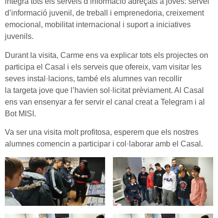
integra tots els serveis d’informació adreçats a joves: servei
d’informació juvenil, de treball i emprenedoria, creixement
emocional, mobilitat internacional i suport a iniciatives
juvenils.
Durant la visita, Carme ens va explicar tots els projectes on
participa el Casal i els serveis que ofereix, vam visitar les
seves instal·lacions, també els alumnes van recollir
la targeta jove que l’havien sol·licitat prèviament. Al Casal
ens van ensenyar a fer servir el canal creat a Telegram i al
Bot
MISI
.
Va ser una visita molt profitosa, esperem que els nostres
alumnes comencin a participar i col·laborar amb el Casal.