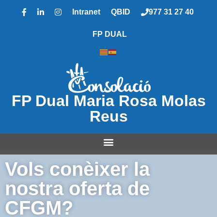
Intranet
QBID
977 31 27 40
FP DUAL
FP Dual Maria Rosa Molas
Reus
Vols conèixer la
nostra oferta de
CFGM?